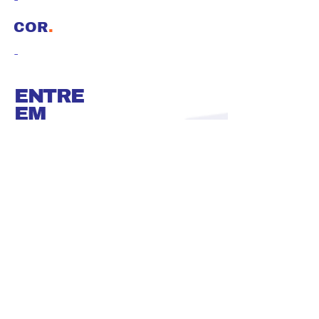
COR
.
-
ENTRE
EM
CONTATO
.
(51) 3587-2858
(51) 99197-7621
Rua Lúcia Frantz, 310, Pavilhão 3
Bairro Ideal -Novo Hamburgo/RS
Segunda a quinta das 07:30h - 17:30h
Sexta-feira das 07:30h - 16:30h